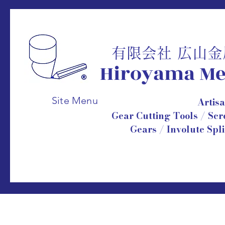
有限会社 広山
Hiroyama
Me
Site Menu
Artis
Gear Cutting Tools / Sc
Gears /
Involute Spl