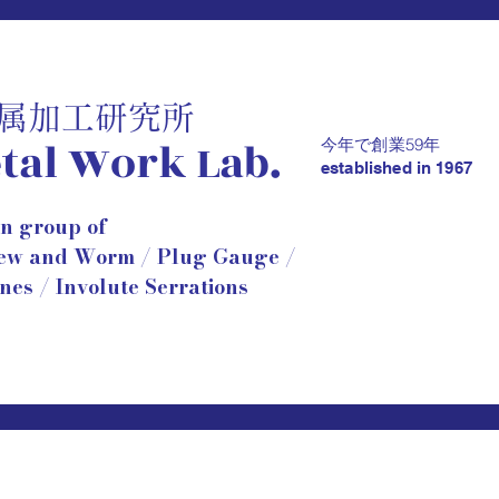
金属加工研究所
tal Work Lab.
59年
今年で創業
established in 1967
an group of
rew and Worm / Plug Gauge /
ines / Involute Serrations