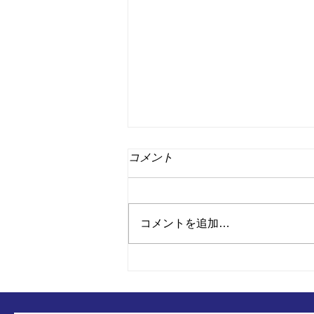
コメント
コメントを追加…
弊社で製作された「お賽銭
箱」が旅番組でチラリと、、