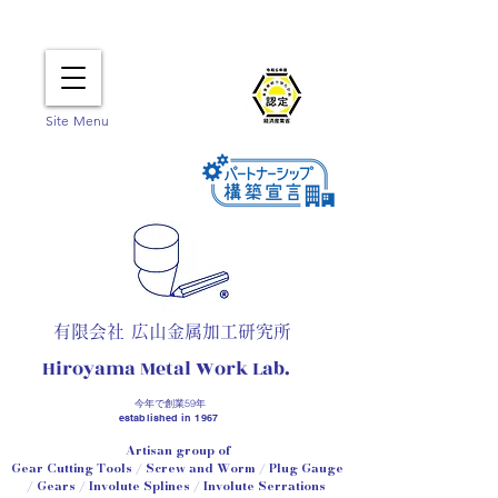
Site Menu
有限会社 広山金属加工研究所
Hiroyama
Metal Work Lab.
今年で創業
59年
established in 1967
Artisan group of
Gear Cutting Tools / Screw and Worm / Plug Gauge
/ Gears /
Involute Splines / Involute Serrations