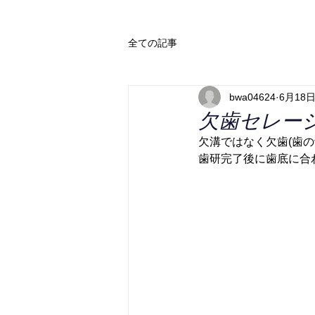
全ての記事
bwa04624
6月18
欠歯セレー
欠溝ではなく欠歯(歯の
歯研完了後に歯底に合