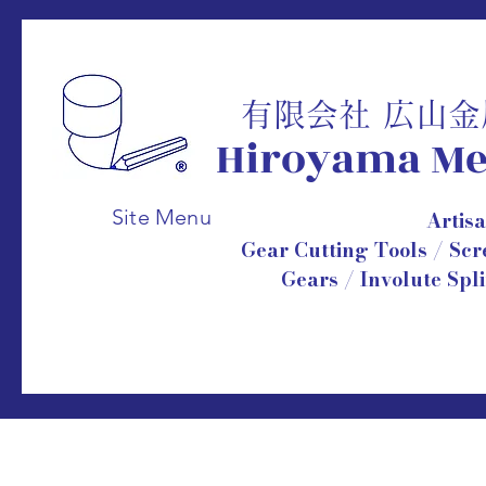
有限会社 広山
Hiroyama
Me
Site Menu
Artis
Gear Cutting Tools / Sc
Gears /
Involute Spl