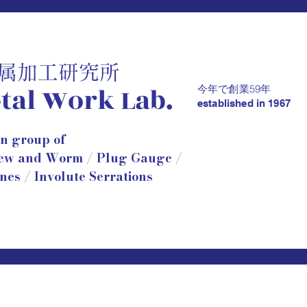
金属加工研究所
tal Work Lab.
59年
今年で創業
established in 1967
an group of
rew and Worm / Plug Gauge /
ines / Involute Serrations