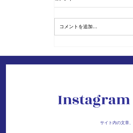
コメントを追加…
弊社で製作された「お賽銭
箱」が旅番組でチラリと、、
Instagram
​サイト内の文章