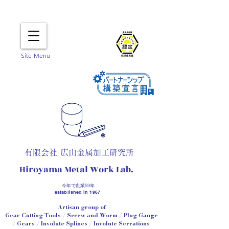
Site Menu
有限会社 広山金属加工研究所
Hiroyama
Metal Work Lab.
今年で創業
59年
established in 1967
Artisan group of
Gear Cutting Tools / Screw and Worm / Plug Gauge
/ Gears /
Involute Splines / Involute Serrations