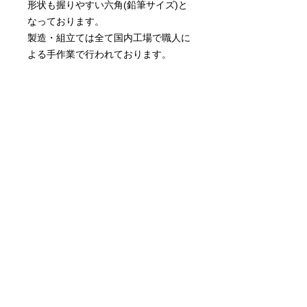
形状も握りやすい六角(鉛筆サイズ)と
なっております。
製造・組立ては全て国内工場で職人に
よる手作業で行われております。
商品情報
刃先幅サイズ；0.15ｍｍ
返品・返金ポリシー
刃部；超硬
柄部；アルミ
商品到着後 刃先などに破損が見られ
商品の配送について
た場合は3日以内にご連絡下さい。
対応を打合せさせて頂きます。
ヤマト運輸 ネコポス便のみ
X
Facebook
Instagram